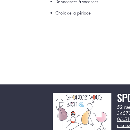
De vacances à vacances
Choix de la période
SP
52 rue
3457
06.51
asso.