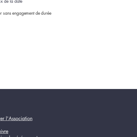
x de la date
er sans engagement de durée
er l'Association
ivre