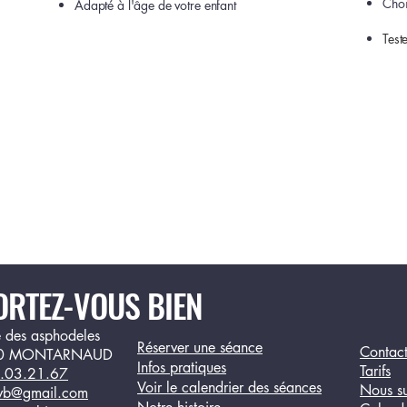
Choi
Adapté à l'âge de votre enfant
Test
ORTEZ-VOUS BIEN
 des asphodeles
Réserver une séance
Contact
0 MONTARNAUD
Infos pratiques
Tarifs
.03.21.67
Voir le calendrier des séances
Nous su
svb@gmail.com