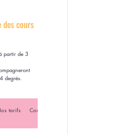
e des cours 
à partir de 3 
compagneront 
34 degrés.