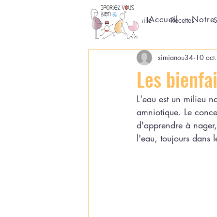
Accueil
Notre 
All Posts
Famille
Recettes
simianou34
10 oct
Les bienfa
L'eau est un milieu n
amniotique. Le conce
d'apprendre à nager, 
l'eau, toujours dans 