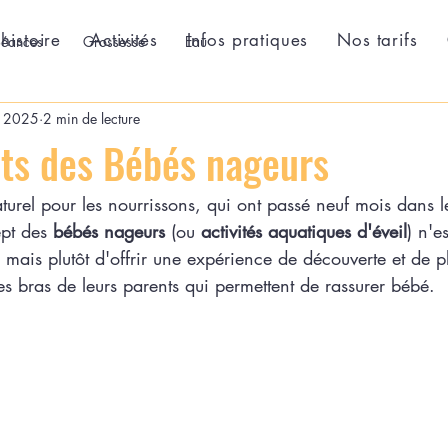
histoire
Activités
Infos pratiques
Nos tarifs
Séances
Grossesse
Eau
. 2025
2 min de lecture
its des Bébés nageurs
aturel pour les nourrissons, qui ont passé neuf mois dans l
pt des 
bébés nageurs
 (ou 
activités aquatiques d'éveil
) n'e
mais plutôt d'offrir une expérience de découverte et de pl
les bras de leurs parents qui permettent de rassurer bébé.