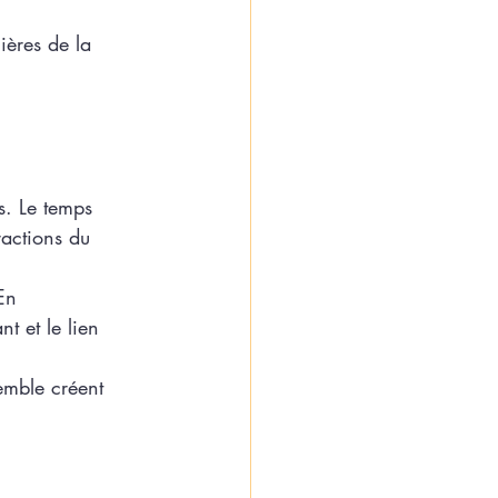
ières de la 
s. Le temps 
ractions du 
En 
nt et le lien 
semble créent 