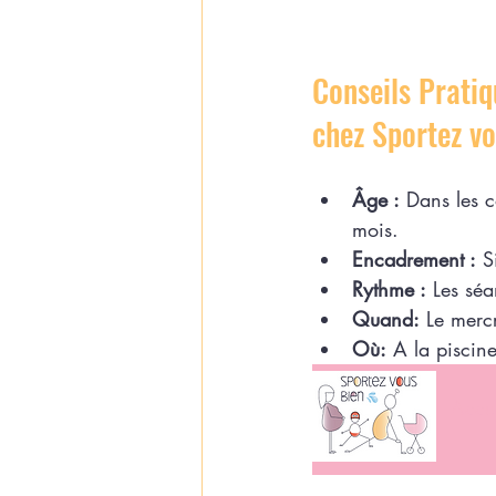
Conseils Pratiq
chez Sportez vo
Âge :
 Dans les c
mois. 
Encadrement :
 S
Rythme :
 Les séa
Quand:
 Le mer
Où:
 A la piscin