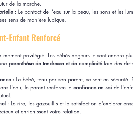
futur de la marche.
rielle :
 Le contact de l'eau sur la peau, les sons et les lum
t ses sens de manière ludique.
ent-Enfant Renforcé
n moment privilégié. Les bébés nageurs le sont encore plu
une 
parenthèse de tendresse et de complicité
 loin des dist
iance :
 Le bébé, tenu par son parent, se sent en sécurité. 
ans l'eau, le parent renforce la 
confiance en soi
 de l'enfa
tuel.
el :
 Le rire, les gazouillis et la satisfaction d'explorer en
cieux et enrichissent votre relation.